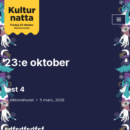
Hoppa
till
innehåll
23:e oktober
test 4
av
Viktoriahuset
5 mars, 2026
sdfsdfsdfsf